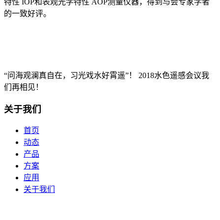
特性 IOP和表观光学特性 AOP测量仪器，得到与会专家学者
的一致好评。
“问海观澜真自在，习光戏水好霄遥”！ 2018水色遥感会议我
们再相见！
关于我们
首页
动态
产品
方案
应用
关于我们