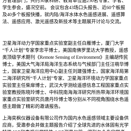
方管理部门，共约50家科研、教育单位逾250名专家、学者、
学生参会，盛况空前。 会议包含43场口头报告、近60个板报
及40多个板报快播，就内陆/海洋水体水色遥感进展、遥感算
法、遥感应用、激光遥感及新技术等主题展开讨论与交流。
卫星海洋动力学国家重点实验室副主任白雁博士，厦门大学
“千人计划”专家李忠平博士，美国南佛罗里达大学教授，遥感
类顶级学术期刊《Remote Sensing of Environment》主编胡传民
博士，美国大气海洋局海洋生态系统与气候部门主任汪萌华博
士，国家卫星海洋应用中心副主任刘建强博士，国家海洋局第
二海洋研究所“千人计划”专家、卫星海洋环境动力学国家重点
实验室主任柴扉博士，武汉大学测绘遥感信息工程国家重点实
验室教授陈晓玲博士、中科院南海海洋研究所热带海洋环境国
家重点实验室研究员唐丹玲博士等分别从不同视角围绕水色遥
感主题做了精彩的邀请报告。
上海奕枫仪器设备有限公司作为国内水色遥感领域主要设备供
应商，受邀参会并做主题报告介绍了全球先进的水体固有光学